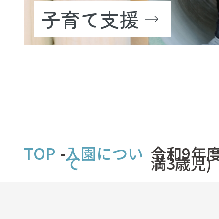
子育て支援
TOP
入園につい
令和9年度
て
満3歳児)